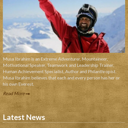
Musa Ibrahim is an Extreme Adventurer, Mountaineer,
Motivational Speaker, Teamwork and Leadership Trainer,
Human Achievement Specialist, Author and Philanthropist.
Musa Ibrahim believes that each and every person has her or
his own Everest.
Read More
Latest News