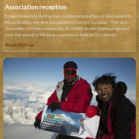
Association reception
Dhaka University Authorities conferred prestigious blue award to
Musa Ibrahim, the first Bangladeshi Everest Conquer`. The vice-
chancellor of Dhaka University, Dr AAMS Arefin Siddique handed
over the award to Musa at a ceremony held at DU central
playground Thursday noon. Honoring Musa Ibrahim, Arefin
Read More
Siddique said that being a formers student of the university, Musa
has enhanced the glory of the institution.